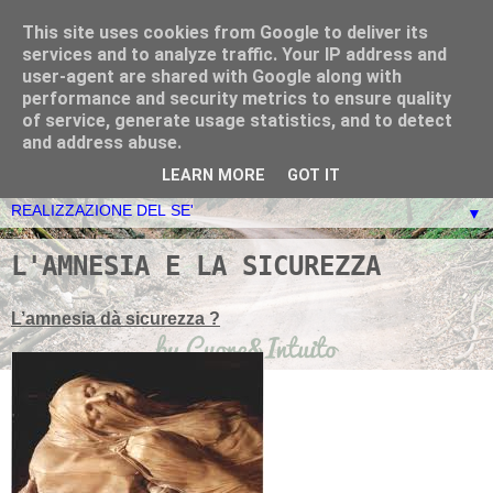
This site uses cookies from Google to deliver its
Ciascuno di noi è Dio - La
services and to analyze traffic. Your IP address and
user-agent are shared with Google along with
Nuova Evoluzione:
performance and security metrics to ensure quality
of service, generate usage statistics, and to detect
Cuore&Intuito
and address abuse.
LEARN MORE
GOT IT
▼
L'AMNESIA E LA SICUREZZA
L’amnesia dà sicurezza ?