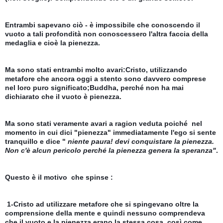
Entrambi sapevano ciò - è impossibile che conoscendo il 
vuoto a tali profondità non conoscessero l'altra faccia della 
medaglia e cioè la pienezza.
Ma sono stati entrambi molto avari:
Cristo, utilizzando 
metafore che ancora oggi a stento sono davvero comprese 
nel loro puro significato;
Buddha, perché non ha mai 
dichiarato che il vuoto è pienezza.
Ma sono stati veramente avari a ragion veduta poiché  nel 
momento in cui dici "pienezza" immediatamente l'ego si sente 
tranquillo e dice " 
niente paura! devi conquistare la pienezza. 
Non c'è alcun pericolo perché la pienezza genera la speranza"
.
Questo è il motivo  che spinse :
 1-Cristo ad utilizzare metafore che si spingevano oltre la 
comprensione della mente e quindi nessuno comprendeva 
che il vuoto e la pienezza erano la stessa cosa, così come 