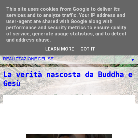
This site uses cookies from Google to deliver its
Ciascuno di noi è Dio - La
services and to analyze traffic. Your IP address and
user-agent are shared with Google along with
Nuova Evoluzione:
performance and security metrics to ensure quality
of service, generate usage statistics, and to detect
Cuore&Intuito
and address abuse.
LEARN MORE
GOT IT
▼
La verità nascosta da Buddha e
Gesù