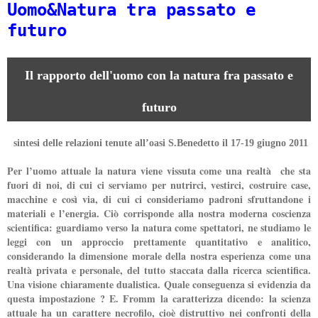
Uomo&Natura tra passato e
futuro
Il rapporto dell'uomo con la natura fra passato e
futuro
sintesi delle relazioni tenute all’oasi S.Benedetto il 17-19 giugno 2011
Per l’uomo attuale la natura viene vissuta come una realtà che sta
fuori di noi, di cui ci serviamo per nutrirci, vestirci, costruire case,
macchine e così via, di cui ci consideriamo padroni sfruttandone i
materiali e l’energia. Ciò corrisponde alla nostra moderna coscienza
scientifica: guardiamo verso la natura come spettatori, ne studiamo le
leggi con un approccio prettamente quantitativo e analitico,
considerando la dimensione morale della nostra esperienza come una
realtà privata e personale, del tutto staccata dalla ricerca scientifica.
Una visione chiaramente dualistica. Quale conseguenza si evidenzia da
questa impostazione ? E. Fromm la caratterizza dicendo: la scienza
attuale ha un carattere necrofilo, cioè distruttivo nei confronti della