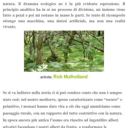
natura. Il dramma ecologico ne è la più evidente espressione. Il
principio analitico ha in sé un processo di divisione, un insieme viene
fatto a pezzi e poi mi restano in mano le parti. Se tento di ricomporle
ottengo una macchina, una sintesi artificiale, ma non una realtà
vivente.
Rob Mulholland
artista:
Se si va indietro nella storia ci si può rendere conto che non è sempre
stato così: nel nostro medioevo, spesso caratterizzato come “oscuro” e
primitivo, i monaci hanno dato vita a ciò che oggi ammiriamo come
paesaggio rurale, con un rapporto del tutto costruttivo con la natura.
In epoca ancora più antica l’uomo era riuscito ad ingentilire alberi
selvatici facendone i nostri alberi da frutto, a trasformare le