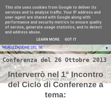
This site uses cookies from Google to deliver its
Ciascuno di noi è Dio - La
services and to analyze traffic. Your IP address and
user-agent are shared with Google along with
Nuova Evoluzione:
performance and security metrics to ensure quality
of service, generate usage statistics, and to detect
Cuore&Intuito
and address abuse.
LEARN MORE
GOT IT
▼
Conferenza del 26 Ottobre 2013
Interverrò nel 1° Incontro
del Ciclo di Conferenze a
tema: